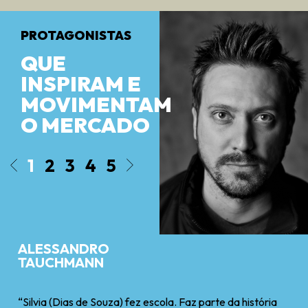
PROTAGONISTAS
QUE
INSPIRAM E
MOVIMENTAM
O MERCADO
1
2
3
4
5
ALESSANDRO
TAUCHMANN
“Silvia (Dias de Souza) fez escola. Faz parte da história