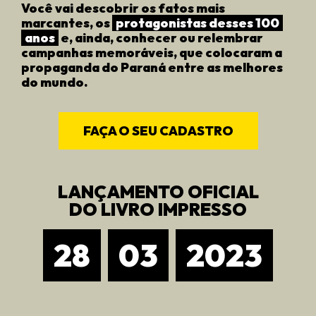
Você vai descobrir os fatos mais
marcantes, os
protagonistas desses 100
anos
e, ainda, conhecer ou relembrar
campanhas memoráveis, que colocaram a
propaganda do Paraná entre as melhores
do mundo.
FAÇA O SEU CADASTRO
LANÇAMENTO OFICIAL
DO LIVRO IMPRESSO
28
03
2023