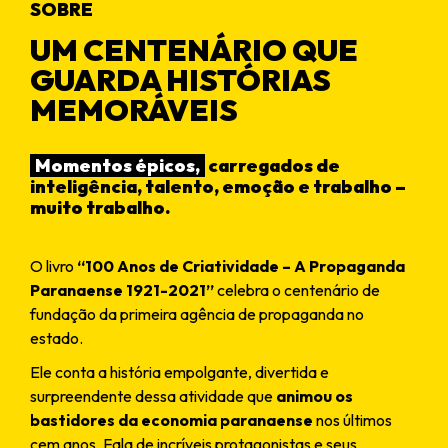
SOBRE
UM CENTENÁRIO QUE
GUARDA HISTÓRIAS
MEMORÁVEIS
Momentos épicos,
carregados de
inteligência, talento, emoção e trabalho –
muito trabalho.
O livro
“100 Anos de Criatividade – A Propaganda
Paranaense 1921-2021”
celebra o centenário de
fundação da primeira agência de propaganda no
estado.
Ele conta a história empolgante, divertida e
surpreendente dessa atividade que
animou os
bastidores da economia paranaense
nos últimos
cem anos. Fala de incríveis protagonistas e seus