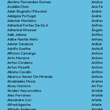
Abrilino Fernandes Gomes
Amilcar Gi
Acidália Chen
Ana Ferrel
Adair Bognato (Pikooka)
André Buko
Adalgiza Portugal
André Rass
Ademar Monteiro
Andrea Mo
Adherbal Fortes De Sá Jr
Anfrísio Si
Adherbal Stresser
Ângelo Van
Adib Jatene
Antônio Sé
Adibe Nastás Neto
Anhanguer
Adolar Zandoná
Aníbal Req
Adolfo Soethe
Anita Barr
Affonso Camargo
Antonio Ar
Airto Moreira
Antonio Ca
Airton Cordeiro
Antônio Da
Airton Pissetti
Antonio Lui
Albano Cavalin
Antônio Mel
Alberico Xavier De Miranda
Antonio Pie
Alcebíades Muniz
Aramis Mill
Alceu Honório
Ari Fontou
Alcides Vasconcellos
Aristides 
Alex Ferraresi
Aristides 
Alexandre Curi
Arlete Parr
Alfred Agache
Arlete Soa
Alfredo Andersen
Arnaldo De