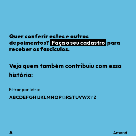
Quer conferir estes e outros
depoimentos?
Faça o seu cadastro
para
receber os fascículos.
Veja quem também contribuiu com essa
história:
Filtrar por letra:
A
B
C
D
E
F
G
H
I
J
K
L
M
N
O
P
Q
R
S
T
U
V
W
X
Y
Z
A
Amanda Fo